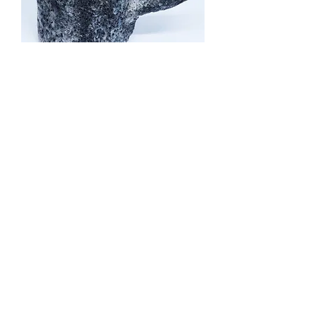
Jarra marinha preto e
branco
Preço
R$ 500,00
Quantidade
*
Adicionar ao carrinho