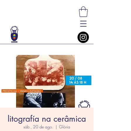
litografía na cerâmica
sáb., 20 de ago.
  |  
Glória