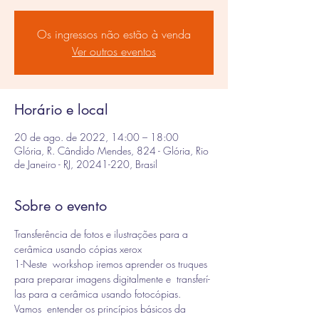
Os ingressos não estão à venda
Ver outros eventos
Horário e local
20 de ago. de 2022, 14:00 – 18:00
Glória, R. Cândido Mendes, 824 - Glória, Rio
de Janeiro - RJ, 20241-220, Brasil
Sobre o evento
Transferência de fotos e ilustrações para a 
cerâmica usando cópias xerox
1-Neste  workshop iremos aprender os truques 
para preparar imagens digitalmente e  transferí-
las para a cerâmica usando fotocópias.
Vamos  entender os princípios básicos da 